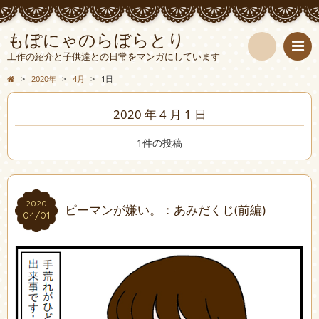
もぽにゃのらぼらとり
工作の紹介と子供達との日常をマンガにしています
検
>
2020年
>
4月
>
1日
索
2020 年 4 月 1 日
1件の投稿
2020
2020
ピーマンが嫌い。：あみだくじ(前編)
04/01
04/01