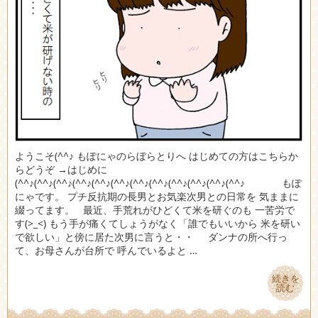
ようこそ(^^♪ もぽにゃのらぼらとりへ はじめての方はこちらか
らどうぞ →はじめに
(^^♪(^^♪(^^♪(^^♪(^^♪(^^♪(^^♪(^^♪(^^♪(^^♪(^^♪(^^♪ もぽ
にゃです。 プチ反抗期の長男とお気楽次男との日常を 気ままに
綴ってます。 最近、手荒れがひどくて米を研ぐのも 一苦労で
す(>_<) もう手が痛くてしょうがなく「誰でもいいから 米を研い
で欲しい」と傍に居た次男に言うと・・ ダンナの所へ行っ
て、お母さんが台所で 呼んでいるよと …
続きを
続きを
読む
読む