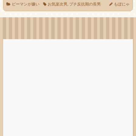
ピーマンが嫌い
お気楽次男
,
プチ反抗期の長男
もぽにゃ