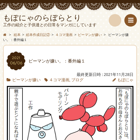
もぽにゃのらぼらとり
工作の紹介と子供達との日常をマンガにしています
検
>
絵本
>
絵本作成日記②
>
４コマ漫画
>
ピーマンが嫌い
>
ピーマンが嫌
い。：番外編１
索
2021
ピーマンが嫌い。：番外編１
06/06
最終更新日時 : 2021年11月28日
ピーマンが嫌い
４コマ漫画
,
ブログ
もぽにゃ