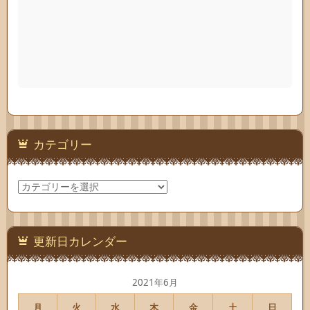
カテゴリー
カ
テ
ゴ
リ
ー
更新日カレンダー
2021年6月
月
火
水
木
金
土
日