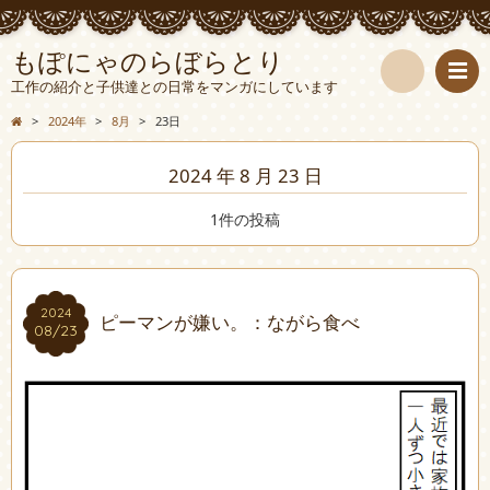
もぽにゃのらぼらとり
工作の紹介と子供達との日常をマンガにしています
検
>
2024年
>
8月
>
23日
索
2024 年 8 月 23 日
1件の投稿
2024
2024
ピーマンが嫌い。：ながら食べ
08/23
08/23