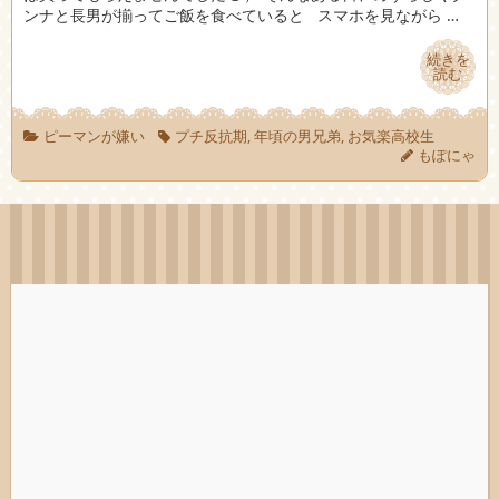
ンナと長男が揃ってご飯を食べていると スマホを見ながら …
続きを
続きを
読む
読む
ピーマンが嫌い
プチ反抗期
,
年頃の男兄弟
,
お気楽高校生
もぽにゃ