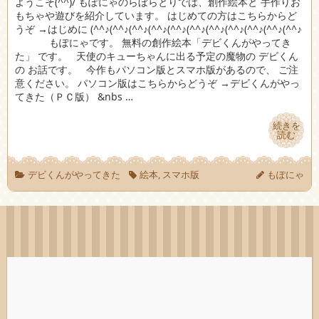
ようこそ(^^)/ もぽにゃのらぼらとりでは、創作絵本と 手作りお
もちゃや遊びを紹介しています。 はじめての方はこちらからど
うぞ →はじめに (^^♪(^^♪(^^♪(^^♪(^^♪(^^♪(^^♪(^^♪(^^♪(^^♪(^^♪
もぽにゃです。 無料の創作絵本「デビくんがやってき
た」 です。 天使のキューちゃんに出る予定の魔物の デビくん
の お話です。 今作もパソコン版とスマホ版があるので、 ご注
意ください。 パソコン版はこちらからどうぞ →デビくんがやっ
てきた（ＰＣ版） &nbs …
続きを
続きを
読む
読む
デビくんがやってきた
絵本
,
スマホ版
もぽにゃ