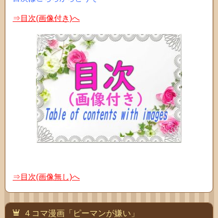
⇒目次(画像付き)へ
⇒目次(画像無し)へ
４コマ漫画「ピーマンが嫌い」