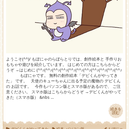
ようこそ(^^)/ もぽにゃのらぼらとりでは、創作絵本と 手作りお
もちゃや遊びを紹介しています。 はじめての方はこちらからど
うぞ →はじめに (^^♪(^^♪(^^♪(^^♪(^^♪(^^♪(^^♪(^^♪(^^♪(^^♪(^^♪
もぽにゃです。 無料の創作絵本「デビくんがやってき
た」 です。 天使のキューちゃんに出る予定の魔物の デビくん
の お話です。 今作もパソコン版とスマホ版があるので、 ご注
意ください。 スマホ版はこちらからどうぞ →デビくんがやって
きた（スマホ版） &nbs …
続きを
続きを
読む
読む
デビくんがやってきた
絵本
,
パソコン版
もぽにゃ