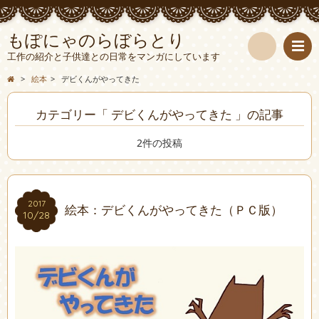
もぽにゃのらぼらとり
工作の紹介と子供達との日常をマンガにしています
検
>
絵本
>
デビくんがやってきた
索
カテゴリー「 デビくんがやってきた 」の記事
2件の投稿
2017
2017
絵本：デビくんがやってきた（ＰＣ版）
10/28
10/28