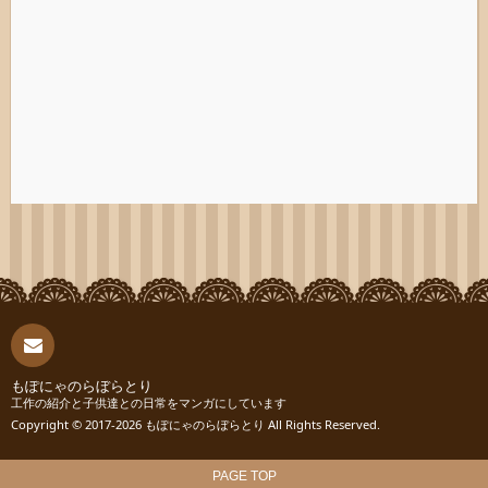
連絡
もぽにゃのらぼらとり
工作の紹介と子供達との日常をマンガにしています
Copyright © 2017-2026
もぽにゃのらぼらとり
All Rights Reserved.
先
PAGE TOP