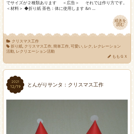
でサイズが２種類あります ＜広告＞ それでは作り方です。
＜材料＞ ◆折り紙 茶色：体に使用します &n …
続きを
続きを
読む
読む
クリスマス工作
折り紙
,
クリスマス工作
,
簡単工作
,
可愛い
,
レク
,
レクレーション
活動
,
レクリエーション活動
ももＧＸ
2021
2021
とんがりサンタ：クリスマス工作
12/19
12/19