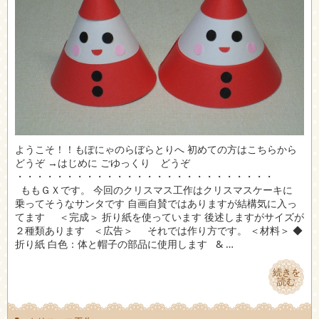
ようこそ！！もぽにゃのらぼらとりへ 初めての方はこちらから
どうぞ →はじめに ごゆっくり どうぞ
・・・・・・・・・・・・・・・・・・・・・・・・・・
ももＧＸです。 今回のクリスマス工作はクリスマスケーキに
乗ってそうなサンタです 自画自賛ではありますが結構気に入っ
てます ＜完成＞ 折り紙を使っています 後述しますがサイズが
２種類あります ＜広告＞ それでは作り方です。 ＜材料＞ ◆
折り紙 白色：体と帽子の部品に使用します & …
続きを
続きを
読む
読む