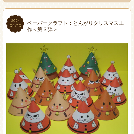
2024
2024
ペーパークラフト：とんがりクリスマス工
04/10
04/10
作＜第３弾＞