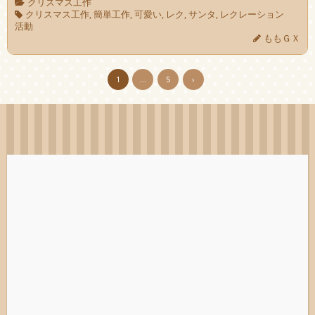
クリスマス工作
クリスマス工作
,
簡単工作
,
可愛い
,
レク
,
サンタ
,
レクレーション
活動
ももＧＸ
1
…
5
›