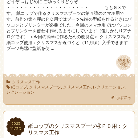
どうぞ →はじめに ごゆっくりどうぞ
・・・・・・・・・・・・・・・・・・・ ももＧＸで
す。 紙コップで作るクリスマスブーツの第４弾のスマホ用で
す、前作の第４弾のＰＣ用ではブーツ先端の型紙を作るときにパ
ソコンとプリンターが必要でした、今回のスマホ用ではパソコン
とプリンターを使わず作れるようにしています（但しかなりアナ
ログです） ＜今回の簡単に作るための改良点＞ クリスマス柄の
紙コップ使用：クリスマスが近づくと（11月頃）入手できます
ブーツ先端に型紙を使 …
続きを
続きを
読む
読む
クリスマス工作
紙コップ
,
クリスマスブーツ
,
クリスマス工作
,
レクリエーション
,
レクレーション
もぽにゃ
2025
2025
紙コップのクリスマスブーツ④ＰＣ用：ク
11/30
11/30
リスマス工作