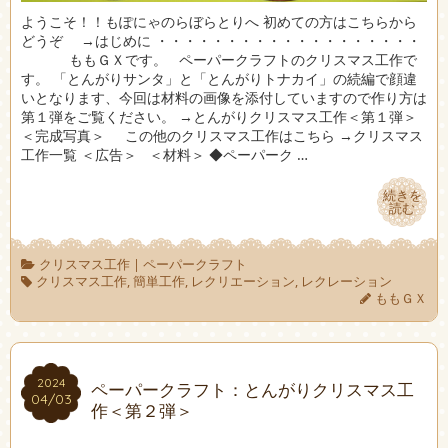
ようこそ！！もぽにゃのらぼらとりへ 初めての方はこちらから
どうぞ →はじめに ・・・・・・・・・・・・・・・・・・・
ももＧＸです。 ペーパークラフトのクリスマス工作で
す。 「とんがりサンタ」と「とんがりトナカイ」の続編で顔違
いとなります、今回は材料の画像を添付していますので作り方は
第１弾をご覧ください。 →とんがりクリスマス工作＜第１弾＞
＜完成写真＞ この他のクリスマス工作はこちら →クリスマス
工作一覧 ＜広告＞ ＜材料＞ ◆ペーパーク …
続きを
続きを
読む
読む
クリスマス工作
|
ペーパークラフト
クリスマス工作
,
簡単工作
,
レクリエーション
,
レクレーション
ももＧＸ
2024
2024
ペーパークラフト：とんがりクリスマス工
04/03
04/03
作＜第２弾＞