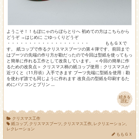
ようこそ！！もぽにゃのらぼらとりへ 初めての方はこちらから
どうぞ →はじめに ごゆっくりどうぞ
・・・・・・・・・・・・・・・・・・・ ももＧＸで
す。 紙コップで作るクリスマスブーツの第４弾です、前回まで
はブーツの先端の作り方が勘だったので今回は型紙を使ってもっ
と簡単に作れる工作として改良しています。 ＜今回の簡単に作
るための改良点＞ クリスマス柄の紙コップ使用：クリスマスが
近づくと（11月頃）入手できます ブーツ先端に型紙を使用：勘
を使わず誰でも同じように作れます 改良点の型紙を印刷するた
めにパソコンとプリン …
続きを
続きを
読む
読む
クリスマス工作
紙コップ
,
クリスマスブーツ
,
クリスマス工作
,
レクリエーション
,
レクレーション
ももＧＸ