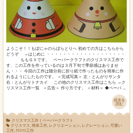
ようこそ！！もぽにゃのらぼらとりへ 初めての方はこちらから
どうぞ →はじめに ・・・・・・・・・・・・・・・・・・・
ももＧＸです。 ペーパークラフトのクリスマス工作で
す、この工作を作っているのは３月下旬で季節感はありませ
ん・・・ 今回の工作は随分前に折り紙で作ったものを簡単に作
れるようにしたものです。 ＜完成写真＞ 左：とんがりサンタ
右：とんがりトナカイ この他のクリスマス工作はこちら →ク
リスマス工作一覧 ＜広告＞ 作り方です。 ＜材料＞ ◆ペーパ …
続きを
続きを
読む
読む
クリスマス工作
|
ペーパークラフト
クリスマス
,
簡単工作
,
レクリエーション
,
レクレーション
,
可愛い
工作
,
ｸﾘｽﾏｽ工作