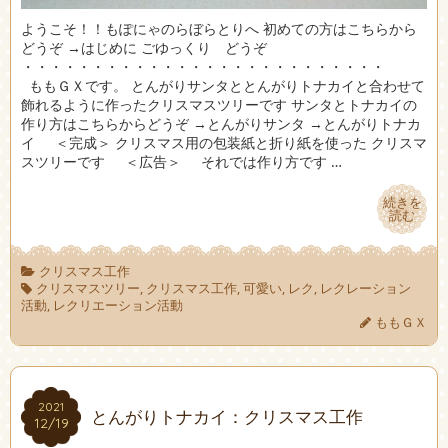
ようこそ！！もぽにゃのらぼらとりへ 初めての方はこちらから
どうぞ →はじめに ごゆっくり どうぞ
・・・・・・・・・・・・・・・・・・・・・・・・・・
ももＧＸです。 とんがりサンタととんがりトナカイと合わせて
飾れるように作ったクリスマスツリーです サンタとトナカイの
作り方はこちらからどうぞ →とんがりサンタ →とんがりトナカ
イ ＜完成＞ クリスマス用の包装紙と折り紙を使った クリスマ
スツリーです ＜広告＞ それでは作り方です …
続きを
続きを
読む
読む
クリスマス工作
クリスマスツリー
,
クリスマス工作
,
可愛い
,
レク
,
レクレーション
活動
,
レクリエーション活動
ももＧＸ
2021
2021
とんがりトナカイ：クリスマス工作
12/19
12/19