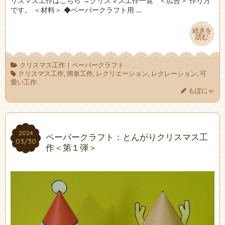
リスマス工作はこちら →クリスマス工作一覧 ＜広告＞ 作り方
です。 ＜材料＞ ◆ペーパークラフト用 …
続きを
続きを
読む
読む
クリスマス工作
|
ペーパークラフト
クリスマス工作
,
簡単工作
,
レクリエーション
,
レクレーション
,
可
愛い工作
もぽにゃ
2024
2024
ペーパークラフト：とんがりクリスマス工
03/30
03/30
作＜第１弾＞