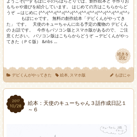
ようこそ(^^)/ もぽにゃのらぼらとりでは、創作絵本と 手作りお
もちゃや遊びを紹介しています。 はじめての方はこちらからど
うぞ →はじめに (^^♪(^^♪(^^♪(^^♪(^^♪(^^♪(^^♪(^^♪(^^♪(^^♪(^^♪
もぽにゃです。 無料の創作絵本「デビくんがやってき
た」 です。 天使のキューちゃんに出る予定の魔物の デビくん
の お話です。 今作もパソコン版とスマホ版があるので、 ご注
意ください。 パソコン版はこちらからどうぞ →デビくんがやっ
てきた（ＰＣ版） &nbs …
続きを
続きを
読む
読む
デビくんがやってきた
絵本
,
スマホ版
もぽにゃ
2017
2017
絵本：天使のキューちゃん３話作成日記１
10/28
10/28
～６