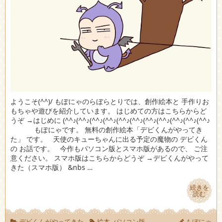
ようこそ(^^)/ もぽにゃのらぼらとりでは、創作絵本と 手作りお
もちゃや遊びを紹介しています。 はじめての方はこちらからど
うぞ →はじめに (^^♪(^^♪(^^♪(^^♪(^^♪(^^♪(^^♪(^^♪(^^♪(^^♪(^^♪
もぽにゃです。 無料の創作絵本「デビくんがやってき
た」 です。 天使のキューちゃんに出る予定の魔物の デビくん
の お話です。 今作もパソコン版とスマホ版があるので、 ご注
意ください。 スマホ版はこちらからどうぞ →デビくんがやって
きた（スマホ版） &nbs …
続きを
続きを
読む
読む
デビくんがやってきた
絵本
,
パソコン版
もぽにゃ