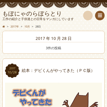
もぽにゃのらぼらとり
工作の紹介と子供達との日常をマンガにしています
検
>
2017年
>
10月
>
28日
索
2017 年 10 月 28 日
3件の投稿
2017
2017
絵本：デビくんがやってきた（ＰＣ版）
10/28
10/28