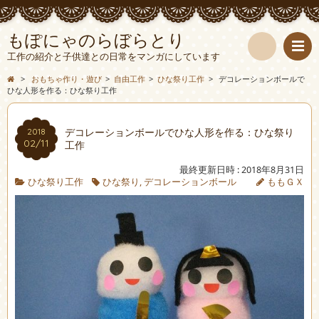
もぽにゃのらぼらとり
工作の紹介と子供達との日常をマンガにしています
検
>
おもちゃ作り・遊び
>
自由工作
>
ひな祭り工作
>
デコレーションボールで
ひな人形を作る：ひな祭り工作
索
デコレーションボールでひな人形を作る：ひな祭り
2018
02/11
工作
最終更新日時 : 2018年8月31日
ひな祭り工作
ひな祭り
,
デコレーションボール
ももＧＸ