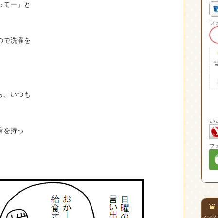
ってー」と
フ
ので洗濯を
ら、いつも
い
着を持っ
フ