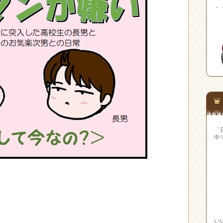
・
「
中
い