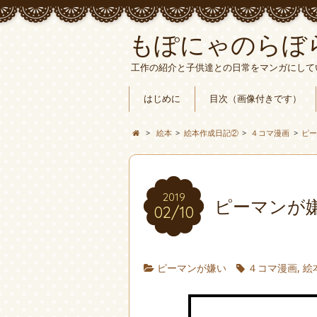
もぽにゃのらぼ
工作の紹介と子供達との日常をマンガにして
はじめに
目次（画像付きです）
>
絵本
>
絵本作成日記②
>
４コマ漫画
>
ピ
2019
ピーマンが
02/10
ピーマンが嫌い
４コマ漫画
,
絵