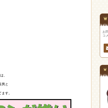
お問
コ
連
先
では、
長男と
てます。