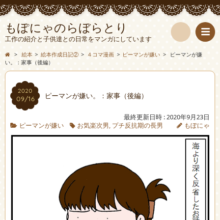
もぽにゃのらぼらとり
工作の紹介と子供達との日常をマンガにしています
検
>
絵本
>
絵本作成日記②
>
４コマ漫画
>
ピーマンが嫌い
>
ピーマンが嫌
い。：家事（後編）
索
2020
ピーマンが嫌い。：家事（後編）
09/16
最終更新日時 : 2020年9月23日
ピーマンが嫌い
お気楽次男
,
プチ反抗期の長男
もぽにゃ