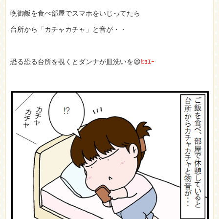
晩御飯を食べ部屋でスマホをいじってたら
台所から「カチャカチャ」と音が・・
恐る恐る台所を覗くとダンナが皿洗いを😫
ﾋｮｴｰ