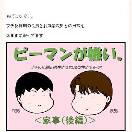
もぽにゃです。
プチ反抗期の長男と
お気楽次男との日常を
気まま
に綴ってます