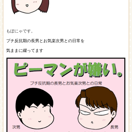
もぽにゃです。
プチ反抗期の長男と
お気楽次男との日常を
気まま
に綴ってます