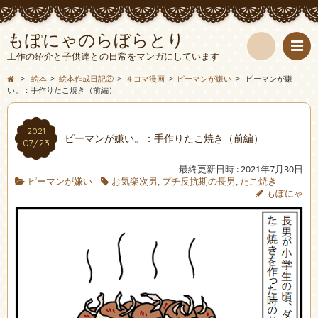
もぽにゃのらぼらとり
工作の紹介と子供達との日常をマンガにしています
検
>
絵本
>
絵本作成日記②
>
４コマ漫画
>
ピーマンが嫌い
>
ピーマンが嫌
い。：手作りたこ焼き（前編）
索
2021
ピーマンが嫌い。：手作りたこ焼き（前編）
07/23
最終更新日時 : 2021年7月30日
ピーマンが嫌い
お気楽次男
,
プチ反抗期の長男
,
たこ焼き
もぽにゃ