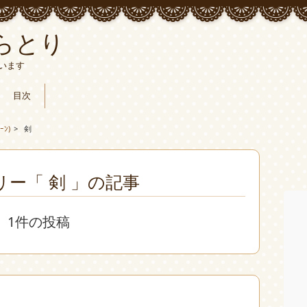
らとり
います
目次
ｰﾝ)
>
剣
ー「 剣 」の記事
1件の投稿