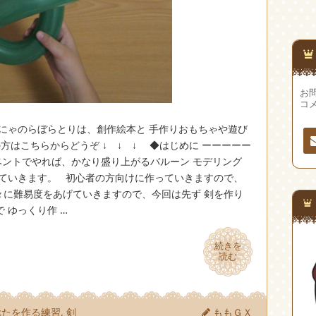
お問
コ
にゃのらぼらとりは、創作絵本と 手作りおもちゃや遊び
方はこちらからどうぞ ↓ ↓ ↓ ◆はじめに ーーーーー
トでやれば、かなり盛り上がるバルーン モデリング
連
していきます。 初心者の方向けに作っていきますので、
先
順々に難易度をあげていきますので、今回は先ず 剣を作り
 ゆっくり作 …
続きを
続きを
読む
読む
ぶたを作る練習
,
剣
ももＧＸ