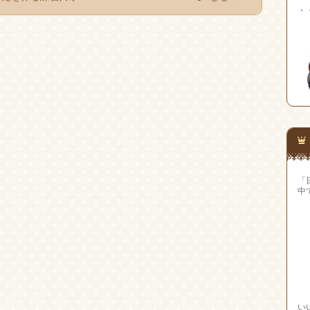
・
「
中
い