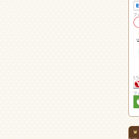
フ
い
フ