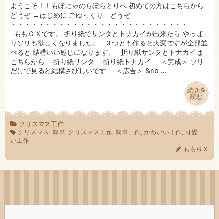
ようこそ！！もぽにゃのらぼらとりへ 初めての方はこちらから
どうぞ →はじめに ごゆっくり どうぞ
・・・・・・・・・・・・・・・・・・・・・・・・・・
ももＧＸです。 折り紙でサンタとトナカイが出来たら やっぱ
りソリも欲しくなりました。 ３つとも作ると大変ですが全部並
べると 結構いい感じになります。 折り紙サンタとトナカイは
こちらから →折り紙サンタ →折り紙トナカイ ＜完成＞ ソリ
だけで見ると結構さびしいです ＜広告＞ &nb …
続きを
続きを
読む
読む
クリスマス工作
クリスマス
,
簡単
,
クリスマス工作
,
簡単工作
,
かわいい工作
,
可愛
い工作
ももＧＸ