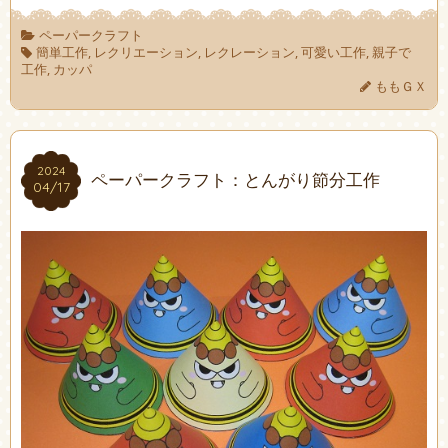
ペーパークラフト
簡単工作
,
レクリエーション
,
レクレーション
,
可愛い工作
,
親子で
工作
,
カッパ
ももＧＸ
2024
2024
ペーパークラフト：とんがり節分工作
04/17
04/17