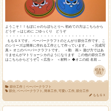
ようこそ！！もぽにゃのらぼらとりへ 初めての方はこちらから
どうぞ →はじめに ごゆっくり どうぞ
・・・・・・・・・・・・・・・・・・・・・・・・・・
ももＧＸです。 ペーパークラフトのとんがり節分工作です、こ
のシリーズは簡単に作れる工作として作っています。 ＜完成写
真＞ オニのペーパークラフトです。 ＜動 画＞ 遊び方ではあ
りませんがマトリョーシカのようになります この他の節分工作
はこちらからどうぞ👇 ＜広告＞ ＜材料＞ ◆オニの絵 名前 …
続きを
続きを
読む
読む
節分工作
|
ペーパークラフト
節分
,
ペーパークラフト
,
簡単工作
,
可愛い工作
,
節分工作
ももＧＸ