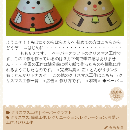
ようこそ！！もぽにゃのらぼらとりへ 初めての方はこちらから
どうぞ →はじめに ・・・・・・・・・・・・・・・・・・・
ももＧＸです。 ペーパークラフトのクリスマス工作で
す、この工作を作っているのは３月下旬で季節感はありませ
ん・・・ 今回の工作は随分前に折り紙で作ったものを簡単に作
れるようにしたものです。 ＜完成写真＞ 左：とんがりサンタ
右：とんがりトナカイ この他のクリスマス工作はこちら →ク
リスマス工作一覧 ＜広告＞ 作り方です。 ＜材料＞ ◆ペーパ …
続きを
続きを
読む
読む
クリスマス工作
|
ペーパークラフト
クリスマス
,
簡単工作
,
レクリエーション
,
レクレーション
,
可愛い
工作
,
ｸﾘｽﾏｽ工作
ももＧＸ