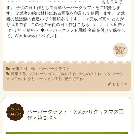
・・・・・・・・・・・・・・・・・・・ ももＧＸで
す。 子供の日工作として簡単ペーパークラフトをご紹介しま
す。 ※武者の絵は材料にある画像を印刷して使用します。 ※武
者の絵は髭の色違いで２種類あります。 ＜完成写真＞ とんが
り武者です この他の子供の日工作はこちら ↓ ↓ ↓ ＜広告＞
作り方 ＜材料＞ ◆ペーパークラフト用紙 名前を付けて保存し
て、Windowsの「ペイント …
続きを
続きを
読む
読む
子供の日工作
|
ペーパークラフト
簡単工作
,
レクレーション
,
可愛い工作
,
子供の日工作
,
レクレーシ
ョン工作
,
レクリエーション工作
,
親子で工作
ももＧＸ
2024
2024
ペーパークラフト：とんがりクリスマス工
04/03
04/03
作＜第２弾＞