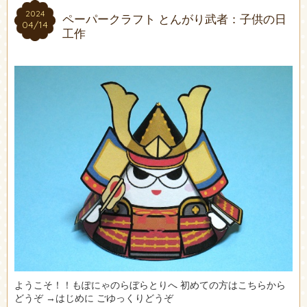
2024
2024
ペーパークラフト とんがり武者：子供の日
04/14
04/14
工作
ようこそ！！もぽにゃのらぼらとりへ 初めての方はこちらから
どうぞ →はじめに ごゆっくりどうぞ