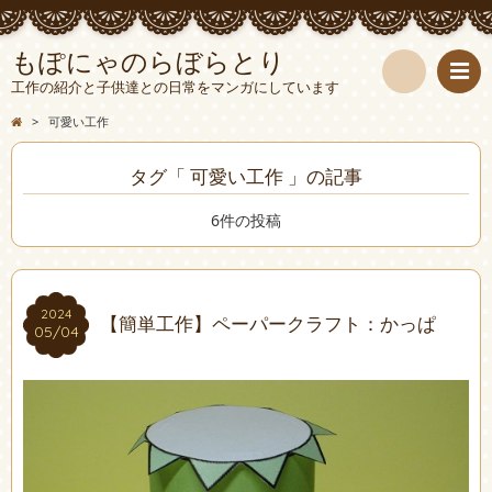
もぽにゃのらぼらとり
工作の紹介と子供達との日常をマンガにしています
検
>
可愛い工作
索
タグ「 可愛い工作 」の記事
6件の投稿
2024
2024
【簡単工作】ペーパークラフト：かっぱ
05/04
05/04