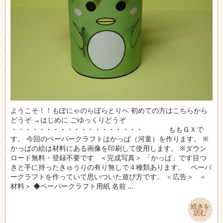
ようこそ！！もぽにゃのらぼらとりへ 初めての方はこちらから
どうぞ →はじめに ごゆっくりどうぞ
・・・・・・・・・・・・・・・・・・・ ももＧＸで
す。 今回のペーパークラフトはかっぱ（河童）を作ります。 ※
かっぱの絵は材料にある画像を印刷して使用します。 ※ダウン
ロード無料・登録不要です ＜完成写真＞ 「かっぱ」です目つ
きと手に持ったきゅうりの有り無しで４種類あります。 ペーパ
ークラフトを作っていて思いついた遊び方です。 ＜広告＞ ＜
材料＞ ◆ペーパークラフト用紙 名前 …
続きを
続きを
読む
読む