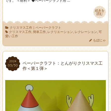
です。 ＜材料＞ ◆ペーパークラフト用 …
続きを
続きを
読む
読む
クリスマス工作
|
ペーパークラフト
クリスマス工作
,
簡単工作
,
レクリエーション
,
レクレーション
,
可
愛い工作
もぽにゃ
2024
2024
ペーパークラフト：とんがりクリスマス工
03/30
03/30
作＜第１弾＞