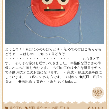
ようこそ！！もぽにゃのらぼらとりへ 初めての方はこちらから
どうぞ →はじめに ごゆっくりどうぞ
・・・・・・・・・・・・・・・・・・・ ももＧＸで
す。 そろそろ節分も近づいてきました。 本格的な豆まきの準
備にオニのお面を 作ります。 今回の工作は小さな紙皿を使っ
て子供 用のオニのお面になります。 ＜完成＞ 紙皿の裏を顔に
しています。 ＜広告＞ 作り方です。 ＜材料＞ ◆紙皿：直径１
３cm ◆画用紙 ：黄色・・角とキバ &nbs …
続きを
続きを
読む
読む
節分工作
紙皿
,
節分
,
オニ
,
お面
,
豆まき
ももＧＸ