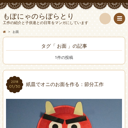
もぽにゃのらぼらとり
工作の紹介と子供達との日常をマンガにしています
検
>
お面
索
タグ「 お面 」の記事
1件の投稿
2018
2018
紙皿でオニのお面を作る：節分工作
01/30
01/30