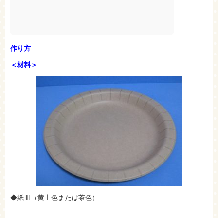
作り方
＜材料＞
◆紙皿（黄土色または茶色）