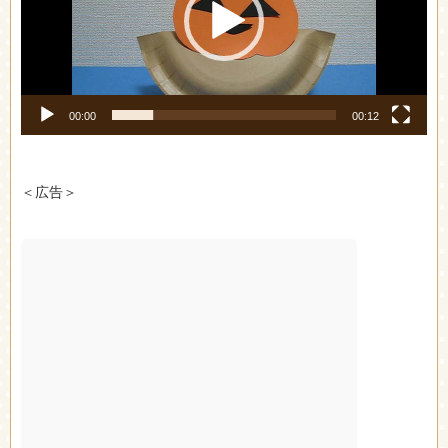
ヤ
ー
00:00
00:12
＜広告＞