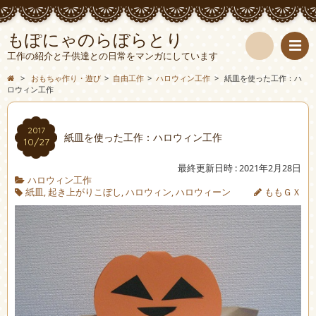
もぽにゃのらぼらとり
工作の紹介と子供達との日常をマンガにしています
検
>
おもちゃ作り・遊び
>
自由工作
>
ハロウィン工作
>
紙皿を使った工作：ハ
ロウィン工作
索
2017
紙皿を使った工作：ハロウィン工作
10/27
最終更新日時 : 2021年2月28日
ハロウィン工作
紙皿
,
起き上がりこぼし
,
ハロウィン
,
ハロウィーン
ももＧＸ