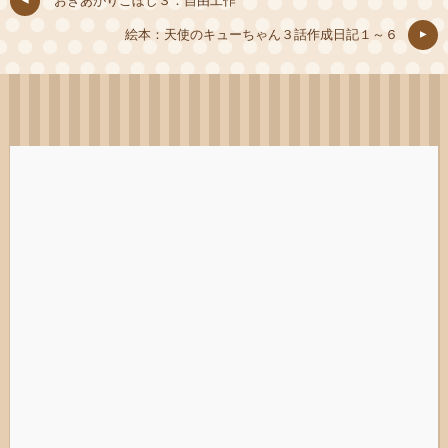
おきあがりこぼし３：自由工作
絵本：天使のキューちゃん３話作成日記１～６