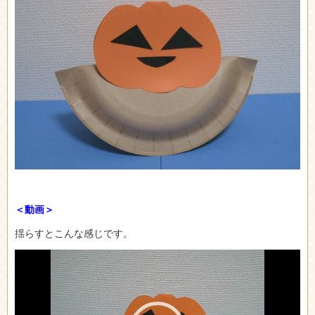
＜動画＞
揺らすとこんな感じです。
動
画
プ
レ
ー