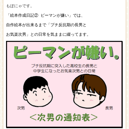
もぽにゃです。
「絵本作成日記② ピーマンが嫌い」では、
自作絵本が
出来るまで
「プチ反抗期の長男と
お気楽次男」との日常を
気ままに綴ってます。