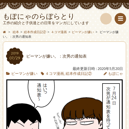
もぽにゃのらぼらとり
工作の紹介と子供達との日常をマンガにしています
検
>
絵本
>
絵本作成日記②
>
４コマ漫画
>
ピーマンが嫌い
>
ピーマンが嫌
い。：次男の通知表
索
2019
ピーマンが嫌い。：次男の通知表
07/29
最終更新日時 : 2020年5月20日
ピーマンが嫌い
４コマ漫画
,
絵本作成日記②
もぽにゃ