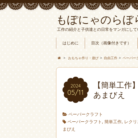
もぽにゃのらぼ
工作の紹介と子供達との日常をマンガにして
はじめに
目次（画像付きです）
>
おもちゃ作り・遊び
>
自由工作
>
ペーパー
【簡単工作
2024
05/11
あまびえ
ペーパークラフト
ペーパークラフト
,
簡単工作
,
レクリ
まびえ