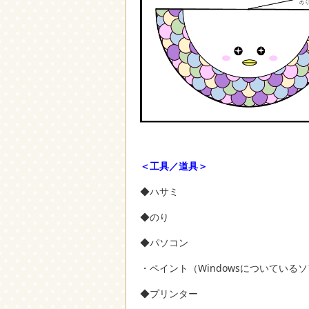
＜工具／道具＞
◆ハサミ
◆のり
◆パソコン
・ペイント（Windowsについている
◆プリンター