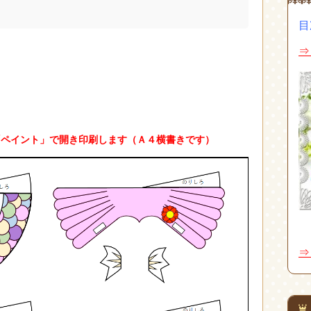
目
⇒
の「ペイント」で開き印刷します（Ａ４横書きです）
⇒