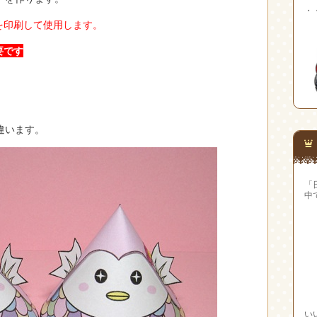
・
を印刷して使用します。
要です
違います。
「
中
い