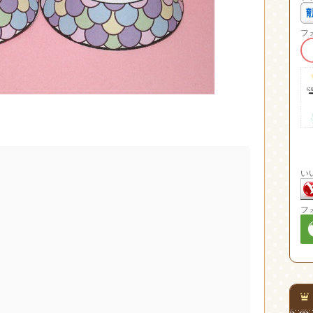
フ
い
フ