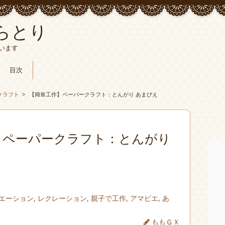
らとり
います
目次
クラフト
>
【簡単工作】ペーパークラフト：とんがり あまびえ
】ペーパークラフト：とんがり
エーション
,
レクレーション
,
親子で工作
,
アマビエ
,
あ
ももＧＸ