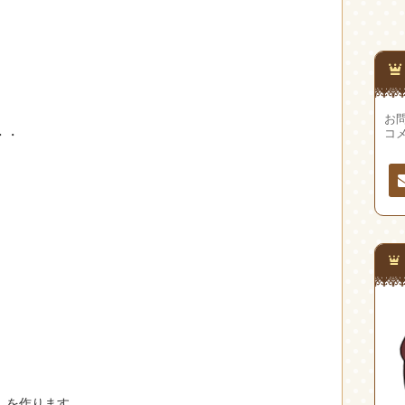
お問
・・
コ
連
先
」を作ります。