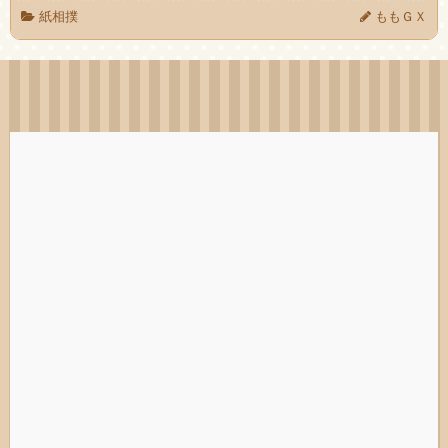
紙相撲
ももＧＸ