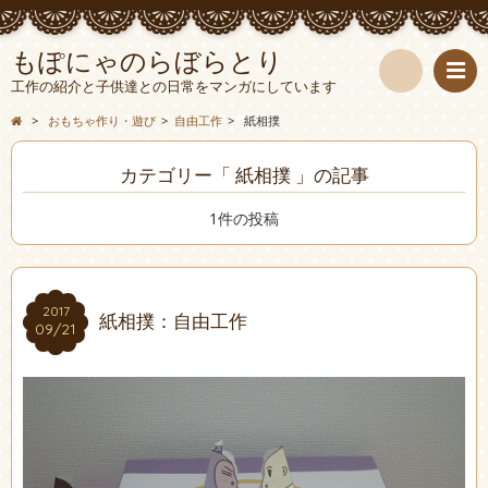
もぽにゃのらぼらとり
工作の紹介と子供達との日常をマンガにしています
検
>
おもちゃ作り・遊び
>
自由工作
>
紙相撲
索
カテゴリー「 紙相撲 」の記事
1件の投稿
2017
2017
紙相撲：自由工作
09/21
09/21