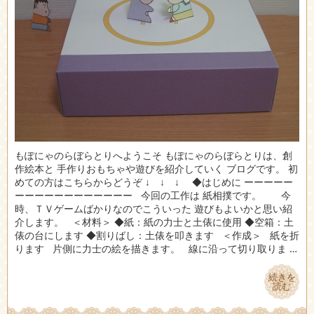
もぽにゃのらぼらとりへようこそ もぽにゃのらぼらとりは、創
作絵本と 手作りおもちゃや遊びを紹介していく ブログです。 初
めての方はこちらからどうぞ ↓ ↓ ↓ ◆はじめに ーーーーー
ーーーーーーーーーーーー 今回の工作は 紙相撲です。 今
時、ＴＶゲームばかりなのでこういった 遊びもよいかと思い紹
介します。 ＜材料＞ ◆紙：紙の力士と土俵に使用 ◆空箱：土
俵の台にします ◆割りばし：土俵を叩きます ＜作成＞ 紙を折
ります 片側に力士の絵を描きます。 線に沿って切り取りま …
続きを
続きを
読む
読む