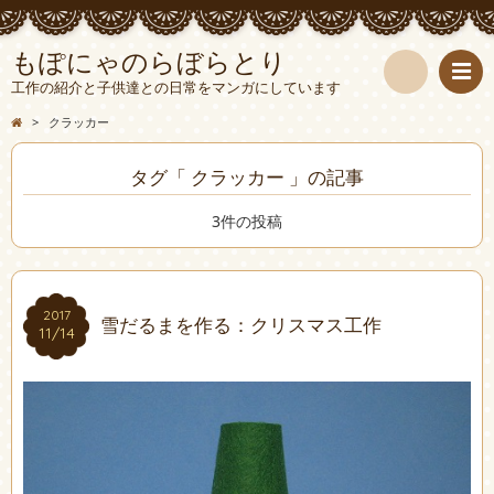
もぽにゃのらぼらとり
工作の紹介と子供達との日常をマンガにしています
検
>
クラッカー
索
タグ「 クラッカー 」の記事
3件の投稿
2017
2017
雪だるまを作る：クリスマス工作
11/14
11/14