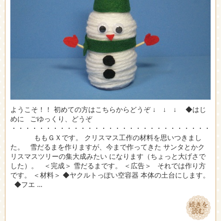
ようこそ！！ 初めての方はこちらからどうぞ ↓ ↓ ↓ ◆はじ
めに ごゆっくり、どうぞ
・・・・・・・・・・・・・・・・・・・・・・・・・・・・・
ももＧＸです。 クリスマス工作の材料を思いつきまし
た。 雪だるまを作りますが、今まで作ってきた サンタとかク
リスマスツリーの集大成みたい になります（ちょっと大げさで
した）。 ＜完成＞ 雪だるまです。 ＜広告＞ それでは作り方
です。 ＜材料＞ ◆ヤクルトっぽい空容器 本体の土台にします。
◆フエ …
続きを
続きを
読む
読む