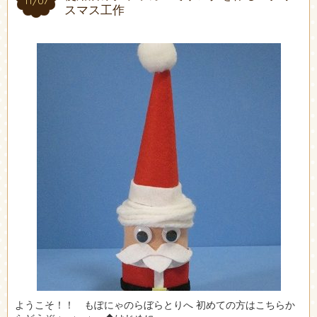
11/07
11/07
スマス工作
ようこそ！！ もぽにゃのらぼらとりへ 初めての方はこちらか