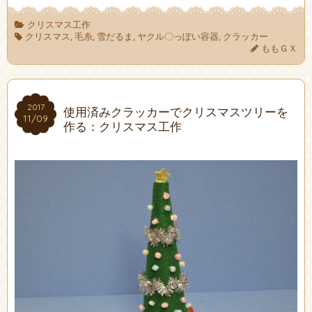
クリスマス工作
クリスマス
,
毛糸
,
雪だるま
,
ヤクル〇っぽい容器
,
クラッカー
ももＧＸ
2017
2017
使用済みクラッカーでクリスマスツリーを
11/09
11/09
作る：クリスマス工作