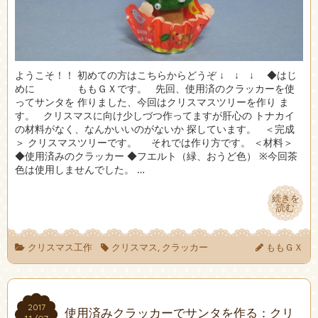
ようこそ！！ 初めての方はこちらからどうぞ ↓ ↓ ↓ ◆はじ
めに ももＧＸです。 先回、使用済のクラッカーを使
ってサンタを 作りました、今回はクリスマスツリーを作り ま
す。 クリスマスに向け少しづつ作ってますが肝心の トナカイ
の材料がなく、なんかいいのがないか 探しています。 ＜完成
＞ クリスマスツリーです。 それでは作り方です。 ＜材料＞
◆使用済みのクラッカー ◆フエルト（緑、おうど色） ※今回茶
色は使用しませんでした。 …
続きを
続きを
読む
読む
クリスマス工作
クリスマス
,
クラッカー
ももＧＸ
2017
2017
使用済みクラッカーでサンタを作る：クリ