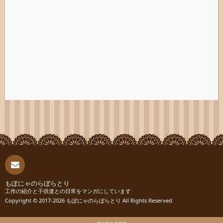
連絡
もぽにゃのらぼらとり
工作の紹介と子供達との日常をマンガにしています
Copyright © 2017-2026
もぽにゃのらぼらとり
All Rights Reserved.
先