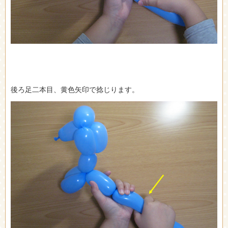
後ろ足二本目、黄色矢印で捻じります。