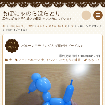
もぽにゃのらぼらとり
工作の紹介と子供達との日常をマンガにしています
検
>
おもちゃ作り・遊び
>
ﾊﾞﾙｰﾝﾓﾃﾞﾘﾝｸﾞ(ｱｰﾄﾊﾞﾙｰﾝ)
>
犬
>
バルーンモデリング
５＜頭だけプードル＞
索
2017
バルーンモデリング５＜頭だけプードル＞
10/22
最終更新日時 : 2018年8月22日
犬
アートバルーン
,
犬
,
イベント
,
ぶたを作る練習
ももＧＸ