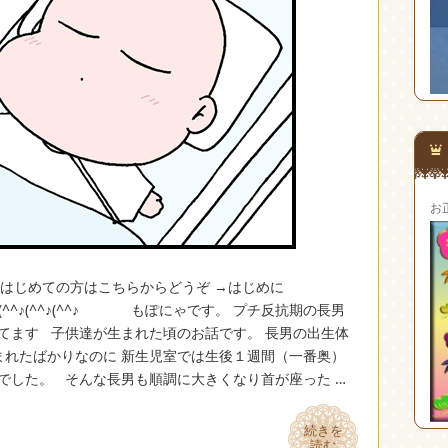
お
へ はじめての方はこちらからどうぞ →はじめに
^♪(^^♪(^^♪(^^♪(^^♪(^^♪ もぽにゃです。 プチ反抗期の長男
てます 子供達が生まれた頃のお話です。 長男の出生体
まれたばかりなのに 新生児室では生後１週間（一番奥）
でした。 そんな長男も順調に大きくなり首が座った …
続きを
続きを
読む
読む