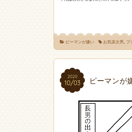
ピーマンが嫌い
お気楽次男
,
プ
2020
2020
ピーマンが
10/03
10/03