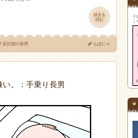
続きを
続きを
子
読む
読む
こ
チ反抗期の長男
もぽにゃ
嫌い。：手乗り長男