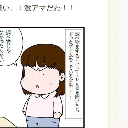
嫌い。：激アマだわ！！