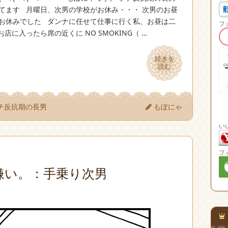
てます 月曜日、次男の学校がお休み・・・ 次男のお昼
もお休みでした ダンナに任せて仕事に行く私、お昼は二
フ
に入ったら席の近くに NO SMOKING（ …
続きを
続きを
読む
読む
チ反抗期の長男
もぽにゃ
い
フ
嫌い。：手乗り次男