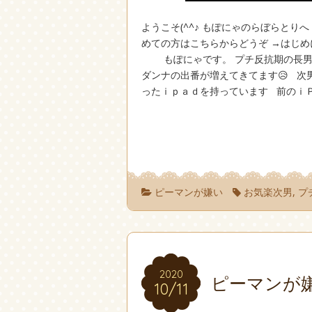
ようこそ(^^♪ もぽにゃのらぼらとり
めての方はこちらからどうぞ →はじめに (^^♪(^^
もぽにゃです。 プチ反抗期の長男と
ダンナの出番が増えてきてます😥 次
ったｉｐａｄを持っています 前のｉＰ
ピーマンが嫌い
お気楽次男
,
プ
2020
2020
ピーマンが
10/11
10/11