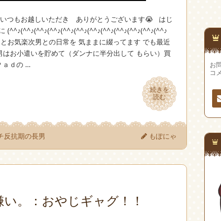
へ いつもお越しいただき ありがとうございます😭 はじ
♪(^^♪(^^♪(^^♪(^^♪(^^♪(^^♪(^^♪(^^♪(^^♪(^^♪
お気楽次男との日常を 気ままに綴ってます でも最近
男はお小遣いを貯めて（ダンナに半分出して もらい）買
ａｄの …
お問
コ
続きを
続きを
読む
読む
連
先
チ反抗期の長男
もぽにゃ
嫌い。：おやじギャグ！！