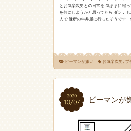
とお気楽次男との日常を 気ままに綴っ
を何にしようかと思ってたら ダンナ
人で 近所の牛丼屋に行ったそうです お店
ピーマンが嫌い
お気楽次男
,
プ
2020
2020
ピーマンが
10/07
10/07